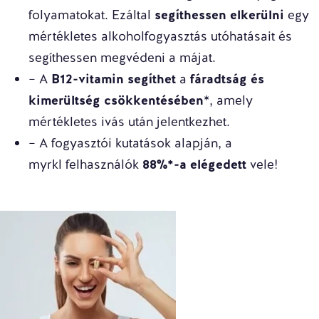
folyamatokat. Ezáltal
segíthessen elkerülni
egy
mértékletes alkoholfogyasztás utóhatásait és
segíthessen megvédeni a májat.
– A
B12-vitamin segíthet
a
fáradtság és
kimerültség csökkentésében
*, amely
mértékletes ivás után jelentkezhet.
– A fogyasztói kutatások alapján, a
myrkl felhasználók
88%*-a elégedett
vele!