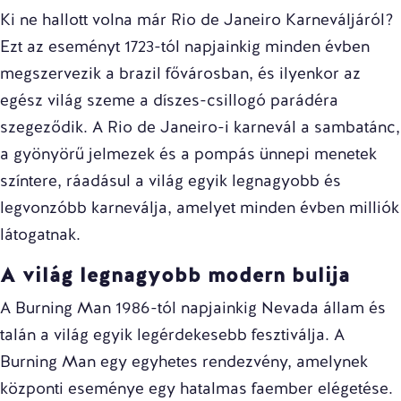
Ki ne hallott volna már Rio de Janeiro Karneváljáról?
Ezt az eseményt 1723-tól napjainkig minden évben
megszervezik a brazil fővárosban, és ilyenkor az
egész világ szeme a díszes-csillogó parádéra
szegeződik. A Rio de Janeiro-i karnevál a sambatánc,
a gyönyörű jelmezek és a pompás ünnepi menetek
színtere, ráadásul a világ egyik legnagyobb és
legvonzóbb karneválja, amelyet minden évben milliók
látogatnak.
A világ legnagyobb modern bulija
A Burning Man 1986-tól napjainkig Nevada állam és
talán a világ egyik legérdekesebb fesztiválja. A
Burning Man egy egyhetes rendezvény, amelynek
központi eseménye egy hatalmas faember elégetése.