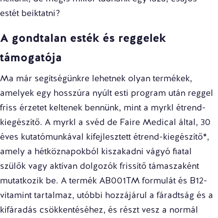
estét beiktatni?
A gondtalan esték és reggelek
támogatója
Ma már segítségünkre lehetnek olyan termékek,
amelyek egy hosszúra nyúlt esti program után reggel
friss érzetet keltenek bennünk, mint a
myrkl étrend-
kiegészítő
. A myrkl a svéd de Faire Medical által, 30
éves kutatómunkával kifejlesztett étrend-kiegészítő*,
amely a hétköznapokból kiszakadni vágyó fiatal
szülők vagy aktívan dolgozók frissítő támaszaként
mutatkozik be. A termék AB001TM formulát és B12-
vitamint tartalmaz, utóbbi hozzájárul a fáradtság és a
kifáradás csökkentéséhez, és részt vesz a normál