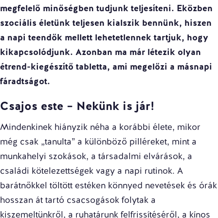
megfelelő minőségben tudjunk teljesíteni. Eközben
szociális életünk teljesen kialszik bennünk, hiszen
a napi teendők mellett lehetetlennek tartjuk, hogy
kikapcsolódjunk. Azonban ma már létezik olyan
étrend-kiegészítő tabletta
, ami megelőzi a másnapi
fáradtságot.
Csajos este – Nekünk is jár!
Mindenkinek hiányzik néha a korábbi élete, mikor
még csak „tanulta” a különböző pilléreket, mint a
munkahelyi szokások, a társadalmi elvárások, a
családi kötelezettségek vagy a napi rutinok. A
barátnőkkel töltött estéken könnyed nevetések és órák
hosszan át tartó csacsogások folytak a
kiszemeltünkről, a ruhatárunk felfrissítéséről, a kínos