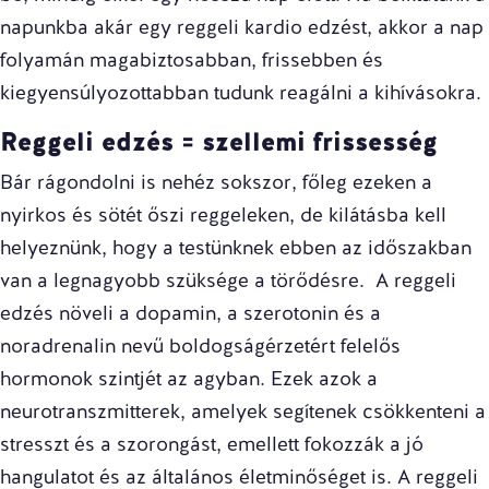
napunkba akár egy reggeli kardio edzést, akkor a nap
folyamán magabiztosabban, frissebben és
kiegyensúlyozottabban tudunk reagálni a kihívásokra.
Reggeli edzés = szellemi frissesség
Bár rágondolni is nehéz sokszor, főleg ezeken a
nyirkos és sötét őszi reggeleken, de kilátásba kell
helyeznünk, hogy a testünknek ebben az időszakban
van a legnagyobb szüksége a törődésre. A reggeli
edzés növeli a dopamin, a szerotonin és a
noradrenalin nevű boldogságérzetért felelős
hormonok szintjét az agyban. Ezek azok a
neurotranszmitterek, amelyek segítenek csökkenteni a
stresszt és a szorongást, emellett fokozzák a jó
hangulatot és az általános életminőséget is. A reggeli