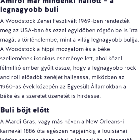
Amiről már mindenki hallott – a
legnagyobb buli
A
Woodstock
Zenei Fesztivált 1969-ben rendezték
meg az USA-ban és ezzel egyidőben rögtön be is írta
magát a történelembe, mint a világ legnagyobb bulija.
A Woodstock a hippi mozgalom és a béke
szellemének ikonikus eseménye lett, ahol közel
félmillió ember gyűlt össze, hogy a legnagyobb rock
and roll előadók zenéjét hallgassa, miközben az
1960-as évek közepén az Egyesült Államokban a
béke és a szeretet üzenetét is hirdesse.
Buli böjt előtt
A
Mardi Gras
, vagy más néven a New Orleans-i
karnevál 1886 óta egészen napjainkig a louisianai