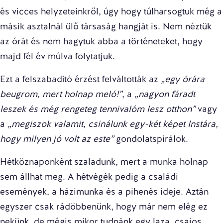
és vicces helyzeteinkről, úgy hogy túlharsogtuk még a
másik asztalnál ülő társaság hangját is. Nem néztük
az órát és nem hagytuk abba a történeteket, hogy
majd fél év múlva folytatjuk.
Ezt a felszabadító érzést felváltották az
„egy órára
beugrom, mert holnap meló!”
, a
„nagyon fáradt
leszek és még rengeteg tennivalóm lesz otthon”
vagy
a
„megiszok valamit, csinálunk egy-két képet Instára,
hogy milyen jó volt az este”
gondolatspirálok.
Hétköznaponként szaladunk, mert a munka holnap
sem állhat meg. A hétvégék pedig a családi
események, a házimunka és a pihenés ideje. Aztán
egyszer csak rádöbbenünk, hogy már nem elég ez
nekünk, de mégis mikor tudnánk egy laza, csajos