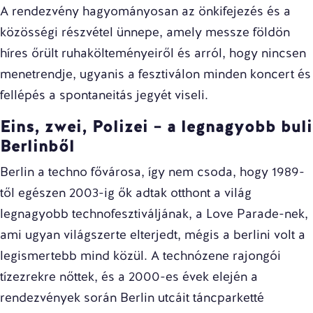
A rendezvény hagyományosan az önkifejezés és a
közösségi részvétel ünnepe, amely messze földön
híres őrült ruhakölteményeiről és arról, hogy nincsen
menetrendje, ugyanis a fesztiválon minden koncert és
fellépés a spontaneitás jegyét viseli.
Eins, zwei, Polizei – a legnagyobb buli
Berlinből
Berlin a techno fővárosa, így nem csoda, hogy 1989-
től egészen 2003-ig ők adtak otthont a világ
legnagyobb technofesztiváljának, a Love Parade-nek,
ami ugyan világszerte elterjedt, mégis a berlini volt a
legismertebb mind közül. A technózene rajongói
tízezrekre nőttek, és a 2000-es évek elején a
rendezvények során Berlin utcáit táncparketté