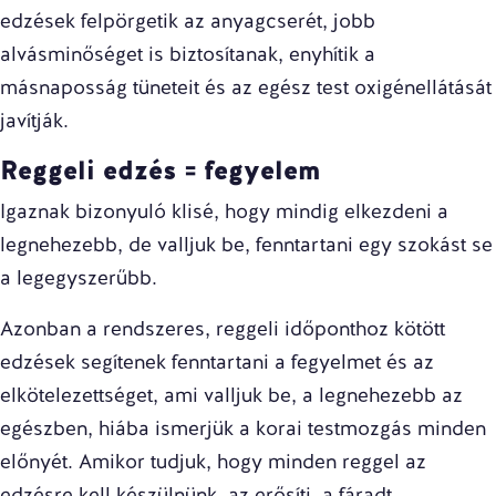
edzések felpörgetik az anyagcserét, jobb
alvásminőséget is biztosítanak, enyhítik a
másnaposság tüneteit és az egész test oxigénellátását
javítják.
Reggeli edzés = fegyelem
Igaznak bizonyuló klisé, hogy mindig elkezdeni a
legnehezebb, de valljuk be, fenntartani egy szokást se
a legegyszerűbb.
Azonban a rendszeres, reggeli időponthoz kötött
edzések segítenek fenntartani a fegyelmet és az
elkötelezettséget, ami valljuk be, a legnehezebb az
egészben, hiába ismerjük a korai testmozgás minden
előnyét. Amikor tudjuk, hogy minden reggel az
edzésre kell készülnünk, az erősíti, a fáradt