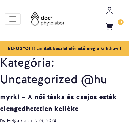
0
ELFOGYOTT! Limitált készlet elérhető még a kifli.hu-n!
Kategória:
Uncategorized @hu
myrkl – A női táska és csajos esték
elengedhetetlen kelléke
by
Helga
/
április 29, 2024