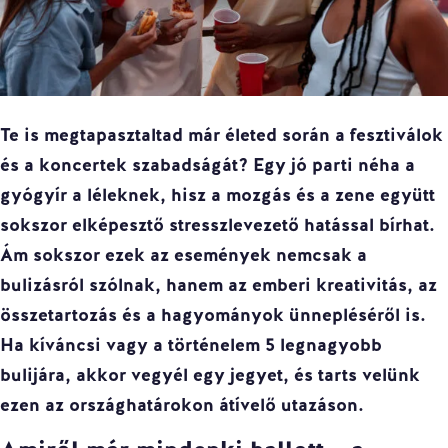
Te is megtapasztaltad már életed során a fesztiválok
és a koncertek szabadságát? Egy jó parti néha a
gyógyír a léleknek, hisz a mozgás és a zene együtt
sokszor elképesztő stresszlevezető hatással bírhat.
Ám sokszor ezek az események nemcsak a
bulizásról
szólnak, hanem az emberi kreativitás, az
összetartozás és a hagyományok ünnepléséről is.
Ha kíváncsi vagy a történelem 5 legnagyobb
bulijára, akkor vegyél egy jegyet, és tarts velünk
ezen az országhatárokon átívelő utazáson.