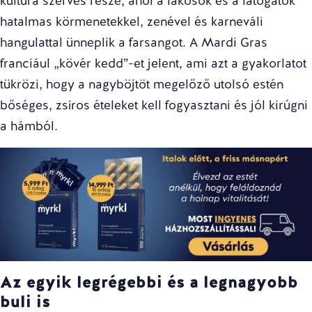
kultúra szerves része, ahol a lakosok és a látogatók
hatalmas körmenetekkel, zenével és karneváli
hangulattal ünneplik a farsangot. A Mardi Gras
franciául „kövér kedd”-et jelent, ami azt a gyakorlatot
tükrözi, hogy a nagyböjtöt megelőző utolsó estén
bőséges, zsíros ételeket kell fogyasztani és jól kirúgni
a hámból.
Az egyik legrégebbi és a legnagyobb
buli is