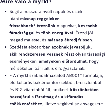
Mire való a myrkl?
Segít a hosszúra nyúlt napok és esték
utáni
másnap reggeleken
frissebbnek* éreznünk
magunkat,
kevesebb
fáradtsággal
és
több energiával
. Érezd jól
magad ma este, és
másnap ébredj frissen.
Szedését elsősorban
azoknak javasoljuk
,
akik
rendszeresen vesznek részt
olyan társasági
eseményeken,
amelyeken előfordulhat
, hogy
mérsékelten pár italt is elfogyasztanak.
– A myrkl szabadalmaztatott AB001™ formulája,
élő kultúrás baktériumtörzsekből, L-ciszteinből
és B12-vitaminból áll, amiknek
köszönhetően
hozzájárul a fáradtság és a kifáradás
csökkentéséhez
, illetve segítheti az anyagcsere-