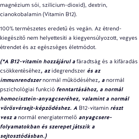
magnézium sói, szilícium-dioxid), dextrin,
cianokobalamin (Vitamin B12).
100% természetes eredetű és vegán. Az étrend-
kiegészítő nem helyettesíti a kiegyensúlyozott, vegyes
étrendet és az egészséges életmódot.
(*A B12-vitamin hozzájárul a
fáradtság és a kifáradás
csökkentéséhez
, az
idegrendszer
és az
immunrendszer
normál működéséhez
, a
normál
pszichológiai funkció
fenntartásához,
a normál
homocisztein-anyagcseréhez,
valamint a normál
vörösvérsejt-képződéshez. A
B12-vitamin
részt
vesz
a
normál energiatermelő
anyagcsere-
folyamatokban és szerepet játszik a
sejtosztódásban.)