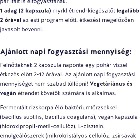
pár italt is elfogyasztanak.
1 adag (2 kapszula)
myrkl étrend-kiegészítőt
legalább
2 órával
az esti program előtt, étkezést megelőzően
javasolt bevenni.
Ajánlott napi fogyasztási mennyiség:
Felnőtteknek 2 kapszula naponta egy pohár vízzel
étkezés előtt 2-12 órával. Az ajánlott napi fogyasztási
mennyiséget nem szabad túllépni!
Vegetáriánus és
vegán
étrendet követők számára is alkalmas.
Fermentált rizskorpa élő baktériumtörzsekkel
(bacillus subtilis, bacillus coagulans), vegán kapszula
(hidroxipropil-metil-cellulóz), L-cisztein,
emulgeálószerek (mikrokristályos cellulóz, zsírsavak