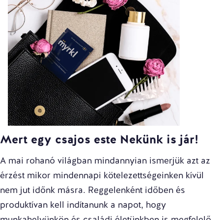
Mert egy csajos este Nekünk is jár!
A mai rohanó világban mindannyian ismerjük azt az
érzést mikor mindennapi kötelezettségeinken kívül
nem jut időnk másra. Reggelenként időben és
produktívan kell indítanunk a napot, hogy
munkahelyünkön és családi életünkben is megfelelő